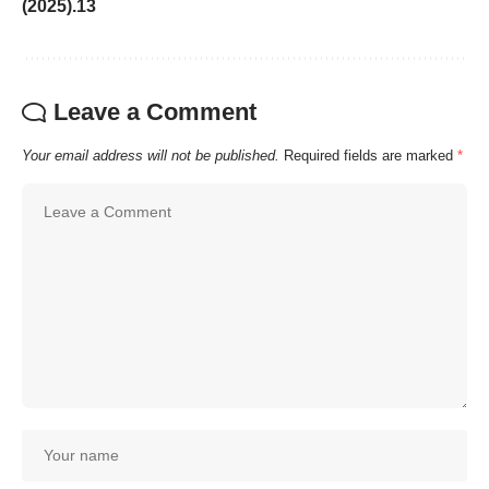
(2025).13
Leave a Comment
Your email address will not be published.
Required fields are marked
*