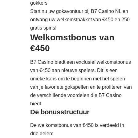
gokkers
Start nu uw gokavontuur bij B7 Casino NL en
ontvang uw welkomstpakket van €450 en 250
gratis spins!
Welkomstbonus van
€450
B7 Casino biedt een exclusief welkomstbonus
van €450 aan nieuwe spelers. Dit is een
unieke kans om te beginnen met het spelen
van je favoriete gokspellen en te profiteren van
de verschillende voordelen die B7 Casino
biedt.
De bonusstructuur
De welkomstbonus van €450 is verdeeld in
drie delen: