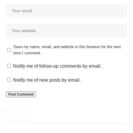
Save my name, email, and website in this browser for the next
time I comment.
Notify me of follow-up comments by email.
Notify me of new posts by email.
© 2026 Kampala Sqoop. All Rights Reserved.