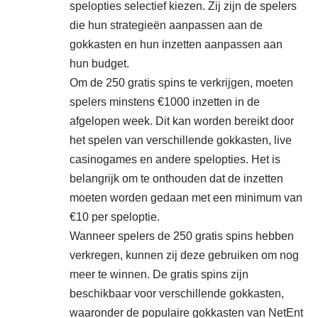
spelopties selectief kiezen. Zij zijn de spelers
die hun strategieën aanpassen aan de
gokkasten en hun inzetten aanpassen aan
hun budget.
Om de 250 gratis spins te verkrijgen, moeten
spelers minstens €1000 inzetten in de
afgelopen week. Dit kan worden bereikt door
het spelen van verschillende gokkasten, live
casinogames en andere spelopties. Het is
belangrijk om te onthouden dat de inzetten
moeten worden gedaan met een minimum van
€10 per speloptie.
Wanneer spelers de 250 gratis spins hebben
verkregen, kunnen zij deze gebruiken om nog
meer te winnen. De gratis spins zijn
beschikbaar voor verschillende gokkasten,
waaronder de populaire gokkasten van NetEnt