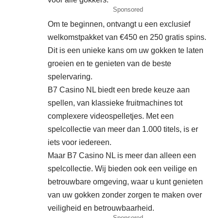
Sponsored
Om te beginnen, ontvangt u een exclusief
welkomstpakket van €450 en 250 gratis spins.
Dit is een unieke kans om uw gokken te laten
groeien en te genieten van de beste
spelervaring.
B7 Casino NL biedt een brede keuze aan
spellen, van klassieke fruitmachines tot
complexere videospelletjes. Met een
spelcollectie van meer dan 1.000 titels, is er
iets voor iedereen.
Maar B7 Casino NL is meer dan alleen een
spelcollectie. Wij bieden ook een veilige en
betrouwbare omgeving, waar u kunt genieten
van uw gokken zonder zorgen te maken over
veiligheid en betrouwbaarheid.
Sponsored