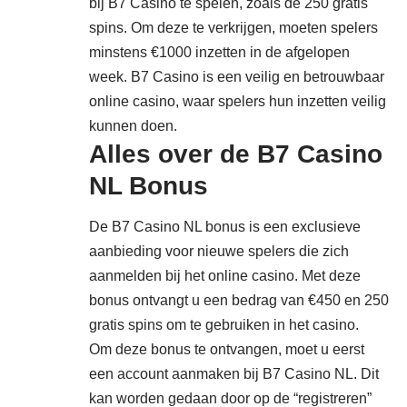
bij B7 Casino te spelen, zoals de 250 gratis
spins. Om deze te verkrijgen, moeten spelers
minstens €1000 inzetten in de afgelopen
week. B7 Casino is een veilig en betrouwbaar
online casino, waar spelers hun inzetten veilig
kunnen doen.
Alles over de B7 Casino
NL Bonus
De B7 Casino NL bonus is een exclusieve
aanbieding voor nieuwe spelers die zich
aanmelden bij het online casino. Met deze
bonus ontvangt u een bedrag van €450 en 250
gratis spins om te gebruiken in het casino.
Om deze bonus te ontvangen, moet u eerst
een account aanmaken bij B7 Casino NL. Dit
kan worden gedaan door op de “registreren”