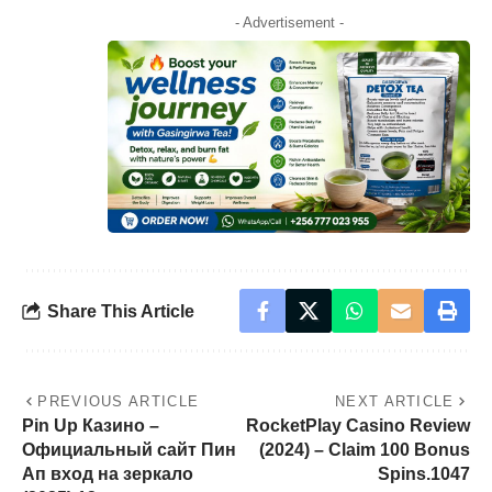
- Advertisement -
Share This Article
PREVIOUS ARTICLE
NEXT ARTICLE
Pin Up Казино –
RocketPlay Casino Review
Официальный сайт Пин
(2024) – Claim 100 Bonus
Ап вход на зеркало
Spins.1047