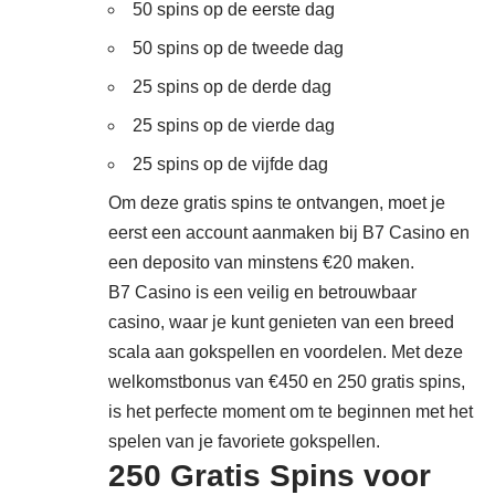
50 spins op de eerste dag
50 spins op de tweede dag
25 spins op de derde dag
25 spins op de vierde dag
25 spins op de vijfde dag
Om deze gratis spins te ontvangen, moet je
eerst een account aanmaken bij B7 Casino en
een deposito van minstens €20 maken.
B7 Casino is een veilig en betrouwbaar
casino, waar je kunt genieten van een breed
scala aan gokspellen en voordelen. Met deze
welkomstbonus van €450 en 250 gratis spins,
is het perfecte moment om te beginnen met het
spelen van je favoriete gokspellen.
250 Gratis Spins voor