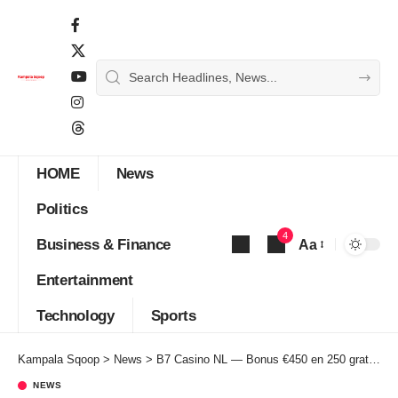
HOME
News
Politics
4
Business & Finance
Aa
Font
Entertainment
Resizer
Technology
Sports
Kampala Sqoop
>
News
>
B7 Casino NL — Bonus €450 en 250 gratis spins.1278
NEWS