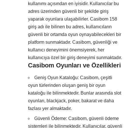
kullanımı açısından en iyisidir. Kullanıcılar bu
adres üzerinden güvenli bir şekilde giriş
yaparak oyunlara ulaşabilirler. Casibom 158
giriş adı ile bilinen bu adres, kullanıcıların
güvenli bir ortamda oyun oynayabilecekleri bir
platform sunmaktadır. Casibom, güvenliği ve
kullanıcı deneyimini önemsiyerek, her
kullanıcıya özel bir giriş deneyimi sunmaktadır.
Casibom Oyunları ve Özellikleri
Geniş Oyun Kataloğu: Casibom, çeşitli
oyun türlerinden oluşan geniş bir oyun
kataloğu ile bilinmektedir. Bunlar arasında slot
oyunları, blackjack, poker, bakarat ve daha
fazlası yer almaktadır.
Güvenli Ödeme: Casibom, güvenli ödeme
sistemleri ile bilinmektedir. Kullanıcılar, güvenli