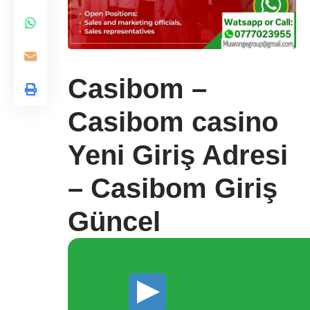
Casibom –
Casibom casino
Yeni Giriş Adresi
– Casibom Giriş
Güncel