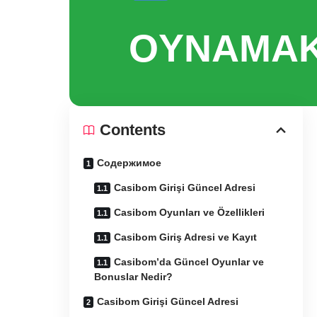
OYNAMA
Contents
Содержимое
Casibom Girişi Güncel Adresi
Casibom Oyunları ve Özellikleri
Casibom Giriş Adresi ve Kayıt
Casibom’da Güncel Oyunlar ve
Bonuslar Nedir?
Casibom Girişi Güncel Adresi