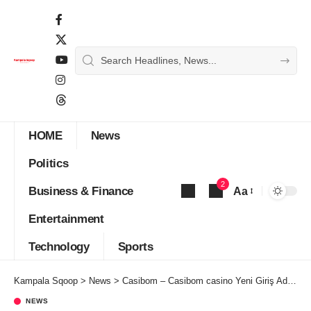
HOME
News
Politics
2
Business & Finance
Aa
Font
Entertainment
Resizer
Technology
Sports
Kampala Sqoop
>
News
>
Casibom – Casibom casino Yeni Giriş Adresi – Casibom Giriş Güncel.5322
NEWS