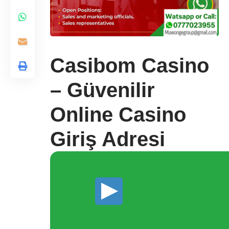
Casibom Casino
– Güvenilir
Online Casino
Giriş Adresi