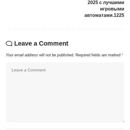
2025 с лучшими
игровыми
автоматами.1225
Leave a Comment
Your email address will not be published.
Required fields are marked
*