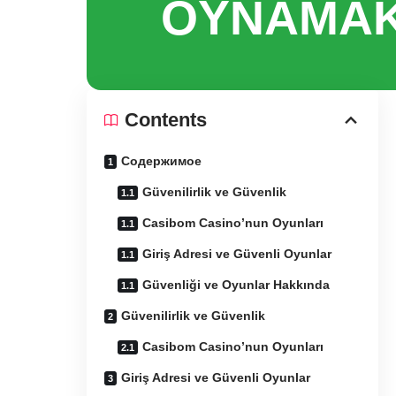
OYNAMA
Contents
Содержимое
Güvenilirlik ve Güvenlik
Casibom Casino’nun Oyunları
Giriş Adresi ve Güvenli Oyunlar
Güvenliği ve Oyunlar Hakkında
Güvenilirlik ve Güvenlik
Casibom Casino’nun Oyunları
Giriş Adresi ve Güvenli Oyunlar