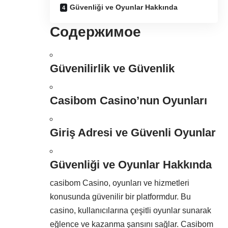
Güvenliği ve Oyunlar Hakkında
Содержимое
Güvenilirlik ve Güvenlik
Casibom Casino’nun Oyunları
Giriş Adresi ve Güvenli Oyunlar
Güvenliği ve Oyunlar Hakkında
casibom
Casino, oyunları ve hizmetleri
konusunda güvenilir bir platformdur. Bu
casino, kullanıcılarına çeşitli oyunlar sunarak
eğlence ve kazanma şansını sağlar. Casibom