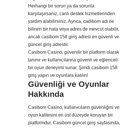
Herhangi bir sorun ya da sorunla
karşılaşırsanız, canlı destek hizmetlerinden
yardım alabilirsiniz. Ayrıca, cadibom adı ile
bilinen bir hata veya adres de mevcut olabilir,
ancak casibom 158 giriş adresi en güvenli ve
güncel giriş adrestir.
Casibom Casino, güvenilir bir platform olarak
tanınır ve kullanıcılarına güvenli ve eğlenceli
bir oyun deneyimi sunar. Şimdi casibom 158
giriş yapın ve oyunlara katılın!
Güvenliği ve Oyunlar
Hakkında
Casibom Casino, kullanıcıların güvenliğini ve
oyun kalitesini en üst düzeyde koruyan bir
platformdur. Casibom güncel giriş sayfasında,