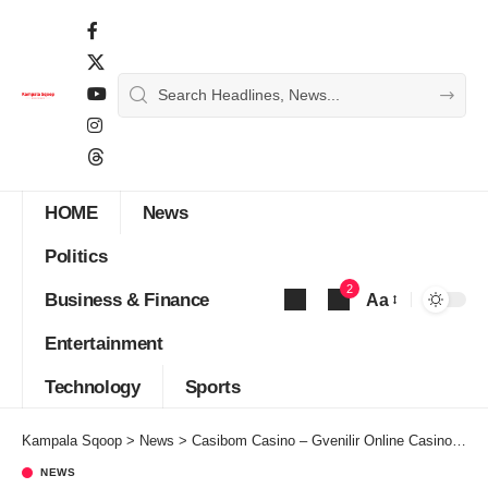
HOME
News
Politics
2
Business & Finance
Aa
Font
Entertainment
Resizer
Technology
Sports
Kampala Sqoop
>
News
>
Casibom Casino – Gvenilir Online Casino Giri Adresi.1737
NEWS