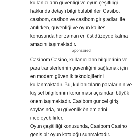
kullanıcıların güvenliği ve oyun çeşitliliği
hakkında detaylı bilgi bulabilirler. Casibo,
casıbom, casibon ve casibom giriş adları ile
anılırken, güvenliği ve oyun kalitesi
konusunda her zaman en üst düzeyde kalma
amacını taşımaktadır.
Sponsored
Casibom Casino, kullanıcıların bilgilerinin ve
para transferlerinin güvenliğini sağlamak için
en modern güvenlik teknolojilerini
kullanmaktadır. Bu, kullanıcıların paralarının ve
kişisel bilgilerinin korunması açısından büyük
önem taşımaktadır. Casibom güncel giriş
sayfasında, bu güvenlik önlemlerini
inceleyebilirler.
Oyun çeşitliliği konusunda, Casibom Casino
geniş bir oyun kataloğu sunmaktadır.