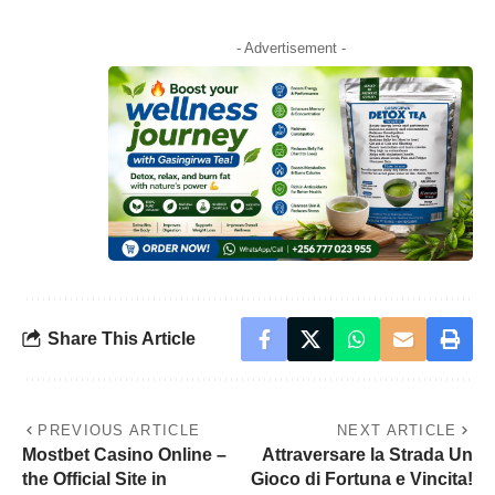
- Advertisement -
Share This Article
PREVIOUS ARTICLE
NEXT ARTICLE
Mostbet Casino Online –
Attraversare la Strada Un
the Official Site in
Gioco di Fortuna e Vincita!