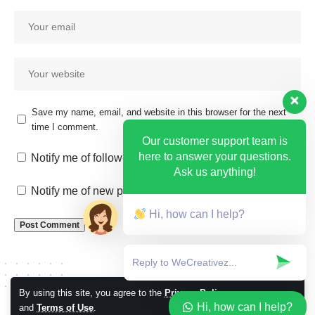
Save my name, email, and website in this browser for the next
time I comment.
Our customer support team is
here to answer your questions.
Notify me of follow-up comments by email.
Ask us anything!
Notify me of new posts by email.
Hi, how can I help?
By using this site, you agree to the
Privacy Policy
Accept
Hi, how can I help?
and
Terms of Use
.
© 2026 Kampala Sqoop. All Rights Reserved.