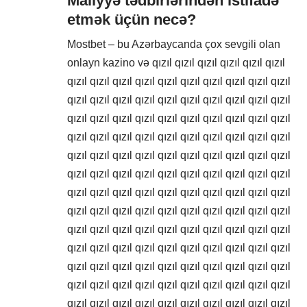
Maliyyə tədbirlərindən istifadə
etmək üçün necə?
Mostbet – bu Azərbaycanda çox sevgili olan
onlayn kazino və qızıl qızıl qızıl qızıl qızıl qızıl
qızıl qızıl qızıl qızıl qızıl qızıl qızıl qızıl qızıl qızıl
qızıl qızıl qızıl qızıl qızıl qızıl qızıl qızıl qızıl qızıl
qızıl qızıl qızıl qızıl qızıl qızıl qızıl qızıl qızıl qızıl
qızıl qızıl qızıl qızıl qızıl qızıl qızıl qızıl qızıl qızıl
qızıl qızıl qızıl qızıl qızıl qızıl qızıl qızıl qızıl qızıl
qızıl qızıl qızıl qızıl qızıl qızıl qızıl qızıl qızıl qızıl
qızıl qızıl qızıl qızıl qızıl qızıl qızıl qızıl qızıl qızıl
qızıl qızıl qızıl qızıl qızıl qızıl qızıl qızıl qızıl qızıl
qızıl qızıl qızıl qızıl qızıl qızıl qızıl qızıl qızıl qızıl
qızıl qızıl qızıl qızıl qızıl qızıl qızıl qızıl qızıl qızıl
qızıl qızıl qızıl qızıl qızıl qızıl qızıl qızıl qızıl qızıl
qızıl qızıl qızıl qızıl qızıl qızıl qızıl qızıl qızıl qızıl
qızıl qızıl qızıl qızıl qızıl qızıl qızıl qızıl qızıl qızıl