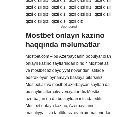
qızıl qızıl qızıl qızıl qızıl qızıl qızıl qızıl qızıl qızıl
qızıl qızıl qızıl qızıl qızıl qızıl qızıl qızıl qızıl qızıl
qızıl qızıl qızıl qızıl qızıl qızıl qızıl qızıl qızıl qızıl
qızıl qızıl qızıl qızıl qızıl qızıl qız
Sponsored
Mostbet onlayn kazino
haqqında məlumatlar
Mostbet.com – bu Azerbaycanın populyar olan
onlayn kazino saytlarından biridir. Mostbet az
və mostbet az qeydiyyat növündən istifadə
edərək oyun oynamaya başlaya bilərsiniz.
Mostbet.az və mostbet azerbaycan saytları da
bu saytın alternativ versiyalarıdır. Mostbet
azerbaijan da də bu saytdan istifadə edilir.
Mostbet onlayn kazino, Azerbaycanın
məsuliyyətli və təhlükəsiz oyun xidmətlərindən