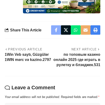
Share This Article
PREVIOUS ARTICLE
NEXT ARTICLE
1Win Veb saytı, Güzgülər
по топовым казино
1WIN mərc və kazino.2797
онлайн 2025 где играть в
рулетку и блэкджек.531
Leave a Comment
Your email address will not be published.
Required fields are marked
*