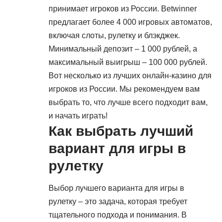
принимает игроков из России. Betwinner
предлагает более 4 000 игровых автоматов,
включая слоты, рулетку и блэкджек.
Минимальный депозит – 1 000 рублей, а
максимальный выигрыш – 100 000 рублей.
Вот несколько из лучших онлайн-казино для
игроков из России. Мы рекомендуем вам
выбрать то, что лучше всего подходит вам,
и начать играть!
Как выбрать лучший
вариант для игры в
рулетку
Выбор лучшего варианта для игры в
рулетку – это задача, которая требует
тщательного подхода и понимания. В