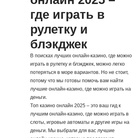
где играть в
рулетку и
блэкджек
В поисках лучших онлайн-казино, где можно
играть в рулетку и блэкджек, можно легко
потеряться в море вариантов. Но не стоит,
потому что мы готовы помочь вам найти
лучшие онлайн-казино, где можно играть на
деньги.
Топ
казино онлайн
2025 – это ваш гид к
лучшим онлайн-казино, где можно играть в
слоты, игровые автоматы и другие игры на
деньги. Мы выбрали для вас лучшие