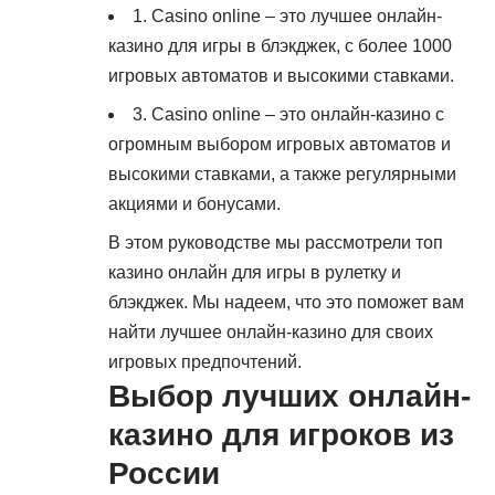
1.
Casino
online – это лучшее онлайн-
казино для игры в блэкджек, с более 1000
игровых автоматов и высокими ставками.
3.
Casino
online – это онлайн-казино с
огромным выбором игровых автоматов и
высокими ставками, а также регулярными
акциями и бонусами.
В этом руководстве мы рассмотрели топ
казино онлайн для игры в рулетку и
блэкджек. Мы надеем, что это поможет вам
найти лучшее онлайн-казино для своих
игровых предпочтений.
Выбор лучших онлайн-
казино для игроков из
России