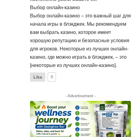
Выбор онлайн-казино
Выбор онлайн-казино – это важный шаг для
начала игры в блэкджек. Мы рекомендуем
вам выбрать казино, которое имеет
хорошую репутацию и безопасные условия
для игроков. Некоторые из лучших онлайн-
казино, где можно играть в блэкджек, – это
[некоторые из лучших онлайн-казино].
Like
0
- Advertisement -