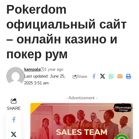
Pokerdom
официальный сайт
– онлайн казино и
покер рум
kampala
1 year ago
Last updated: June 25,
Share
2025 3:51 am
- Advertisement -
SHARE