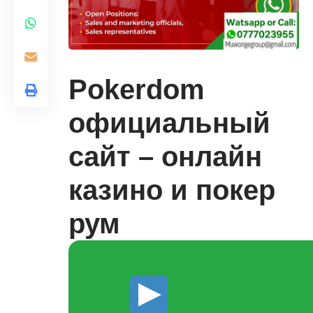
Pokerdom
официальный
сайт – онлайн
казино и покер
рум