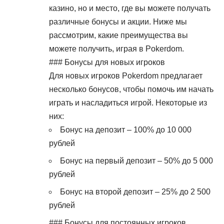
казино, но и место, где вы можете получать
различные бонусы и акции. Ниже мы
рассмотрим, какие преимущества вы
можете получить, играя в Pokerdom.
### Бонусы для новых игроков
Для новых игроков Pokerdom предлагает
несколько бонусов, чтобы помочь им начать
играть и насладиться игрой. Некоторые из
них:
Бонус на депозит – 100% до 10 000
рублей
Бонус на первый депозит – 50% до 5 000
рублей
Бонус на второй депозит – 25% до 2 500
рублей
### Бонусы для постоянных игроков