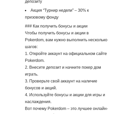
депозиту
Акция “Турнир недели” – 30% к
призовому фонду
### Как получить бонусы и акции
Чтобы получить бонусы и акции в
Pokerdom, вам нужно выполнить несколько
шагов:
1. Откройте аккаунт на официальном сайте
Pokerdom.
2. Внесите депозит и начните
покер дом
играть.
3. Проверьте свой аккаунт на наличие
бонусов и акций.
4. Используйте бонусы и акции для игры и
наслаждения.
Вот почему Pokerdom – это лучшее онлайн-