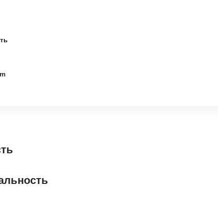
ть
om
сть
альность