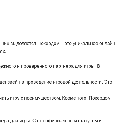
и них выделяется Покердом – это уникальное онлайн-
ях.
дежного и проверенного партнера для игры. В
.
цензией на проведение игровой деятельности. Это
ачать игру с преимуществом. Кроме того, Покердом
нера для игры. С его официальным статусом и