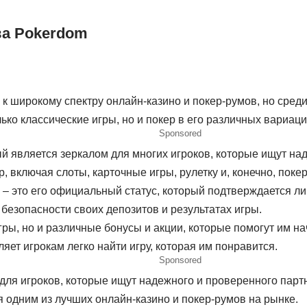
ва Pokerdom
к широкому спектру онлайн-казино и покер-румов, но сред
лько классические игры, но и покер в его различных вариаци
Sponsored
й является зеркалом для многих игроков, которые ищут на
 включая слоты, карточные игры, рулетку и, конечно, покер
– это его официальный статус, который подтверждается ли
в безопасности своих депозитов и результатах игры.
гры, но и различные бонусы и акции, которые помогут им н
ет игрокам легко найти игру, которая им понравится.
Sponsored
для игроков, которые ищут надежного и проверенного парт
 одним из лучших онлайн-казино и покер-румов на рынке.