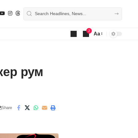
2
Aa
Font
Resizer
кер рум
Share