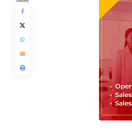
SHARE