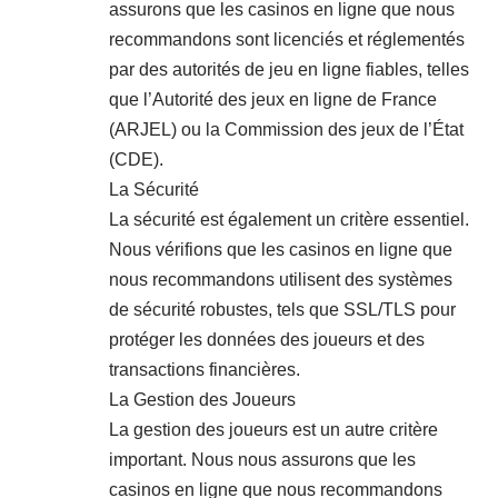
assurons que les casinos en ligne que nous
recommandons sont licenciés et réglementés
par des autorités de jeu en ligne fiables, telles
que l’Autorité des jeux en ligne de France
(ARJEL) ou la Commission des jeux de l’État
(CDE).
La Sécurité
La sécurité est également un critère essentiel.
Nous vérifions que les casinos en ligne que
nous recommandons utilisent des systèmes
de sécurité robustes, tels que SSL/TLS pour
protéger les données des joueurs et des
transactions financières.
La Gestion des Joueurs
La gestion des joueurs est un autre critère
important. Nous nous assurons que les
casinos en ligne que nous recommandons