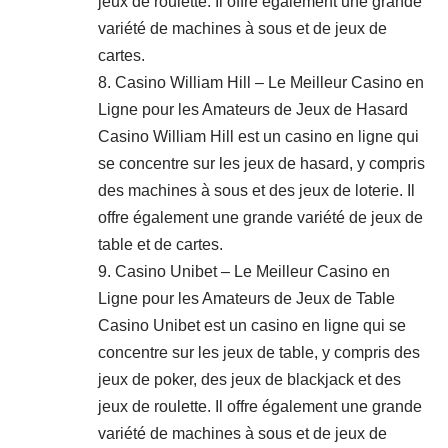
jeux de roulette. Il offre également une grande
variété de machines à sous et de jeux de
cartes.
8. Casino William Hill – Le Meilleur Casino en
Ligne pour les Amateurs de Jeux de Hasard
Casino William Hill est un casino en ligne qui
se concentre sur les jeux de hasard, y compris
des machines à sous et des jeux de loterie. Il
offre également une grande variété de jeux de
table et de cartes.
9. Casino Unibet – Le Meilleur Casino en
Ligne pour les Amateurs de Jeux de Table
Casino Unibet est un casino en ligne qui se
concentre sur les jeux de table, y compris des
jeux de poker, des jeux de blackjack et des
jeux de roulette. Il offre également une grande
variété de machines à sous et de jeux de