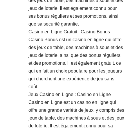
des jeux de table, des machines à sous et des
jeux de loterie. Il est également connu pour
ses bonus réguliers et ses promotions, ainsi
que sa sécurité garantie.
Casino en Ligne Gratuit : Casino Bonus
Casino Bonus est un casino en ligne qui offre
des jeux de table, des machines à sous et des
jeux de loterie, ainsi que des bonus réguliers
et des promotions. Il est également gratuit, ce
qui en fait un choix populaire pour les joueurs
qui cherchent une expérience de jeu sans
coût.
Jeux Casino en Ligne : Casino en Ligne
Casino en Ligne est un casino en ligne qui
offre une grande variété de jeux, y compris des
jeux de table, des machines à sous et des jeux
de loterie. Il est également connu pour sa