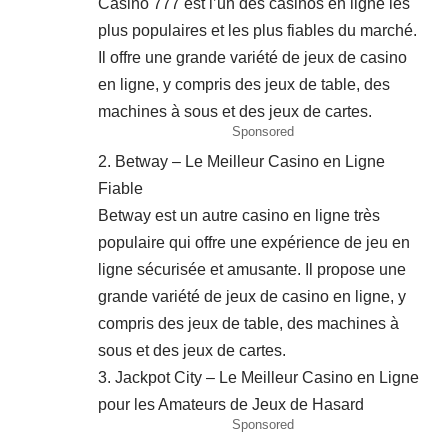
Casino 777 est l’un des casinos en ligne les
plus populaires et les plus fiables du marché.
Il offre une grande variété de jeux de casino
en ligne, y compris des jeux de table, des
machines à sous et des jeux de cartes.
Sponsored
2. Betway – Le Meilleur Casino en Ligne
Fiable
Betway est un autre casino en ligne très
populaire qui offre une expérience de jeu en
ligne sécurisée et amusante. Il propose une
grande variété de jeux de casino en ligne, y
compris des jeux de table, des machines à
sous et des jeux de cartes.
3. Jackpot City – Le Meilleur Casino en Ligne
pour les Amateurs de Jeux de Hasard
Sponsored