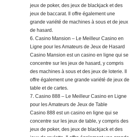
jeux de poker, des jeux de blackjack et des
jeux de baccarat. Il offre également une
grande variété de machines à sous et de jeux
de hasard.
6. Casino Mansion – Le Meilleur Casino en
Ligne pour les Amateurs de Jeux de Hasard
Casino Mansion est un casino en ligne qui se
concentre sur les jeux de hasard, y compris
des machines à sous et des jeux de loterie. Il
offre également une grande variété de jeux de
table et de cartes.
7. Casino 888 – Le Meilleur Casino en Ligne
pour les Amateurs de Jeux de Table
Casino 888 est un casino en ligne qui se
concentre sur les jeux de table, y compris des
jeux de poker, des jeux de blackjack et des