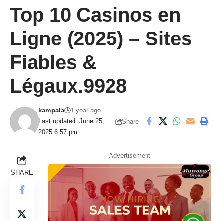
Top 10 Casinos en
Ligne (2025) – Sites
Fiables &
Légaux.9928
kampala
1 year ago
Last updated: June 25,
Share
2025 6:57 pm
- Advertisement -
SHARE