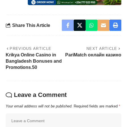
Share This Article
PREVIOUS ARTICLE
NEXT ARTICLE
Krikya Online Casino in
PariMatch онлайн казино
Bangladesh Bonuses and
Promotions.50
Leave a Comment
Your email address will not be published.
Required fields are marked
*