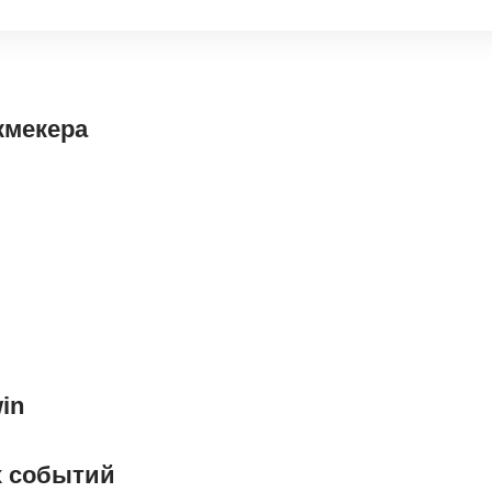
кмекера
in
 событий