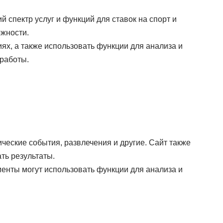
 спектр услуг и функций для ставок на спорт и
ожности.
ях, а также использовать функции для анализа и
 работы.
ические события, развлечения и другие. Сайт также
ть результаты.
иенты могут использовать функции для анализа и