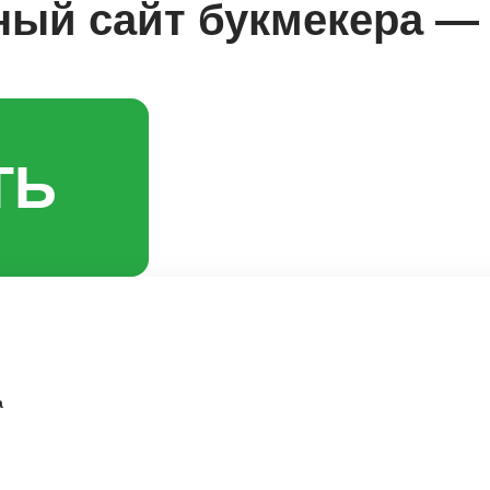
ый сайт букмекера — 
ТЬ
а