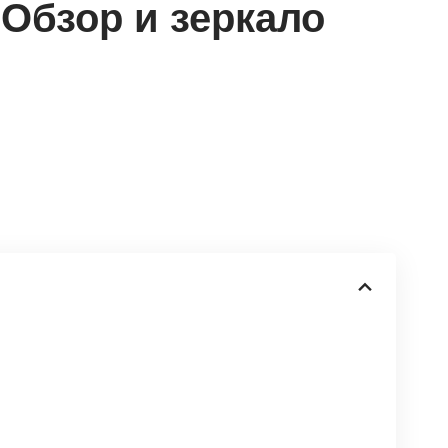
Обзор и зеркало