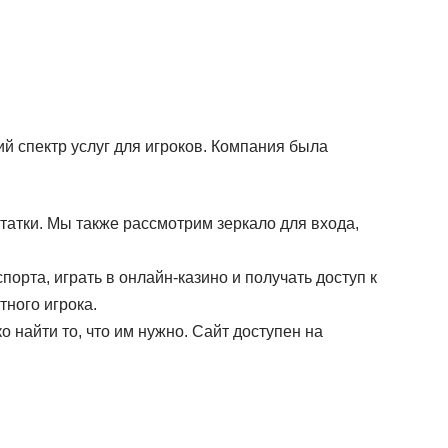
й спектр услуг для игроков. Компания была
татки. Мы также рассмотрим зеркало для входа,
орта, играть в онлайн-казино и получать доступ к
тного игрока.
 найти то, что им нужно. Сайт доступен на