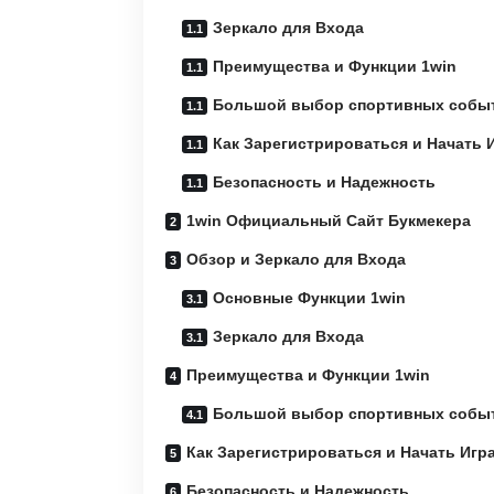
Зеркало для Входа
Преимущества и Функции 1win
Большой выбор спортивных собы
Как Зарегистрироваться и Начать И
Безопасность и Надежность
1win Официальный Сайт Букмекера
Обзор и Зеркало для Входа
Основные Функции 1win
Зеркало для Входа
Преимущества и Функции 1win
Большой выбор спортивных собы
Как Зарегистрироваться и Начать Игра
Безопасность и Надежность