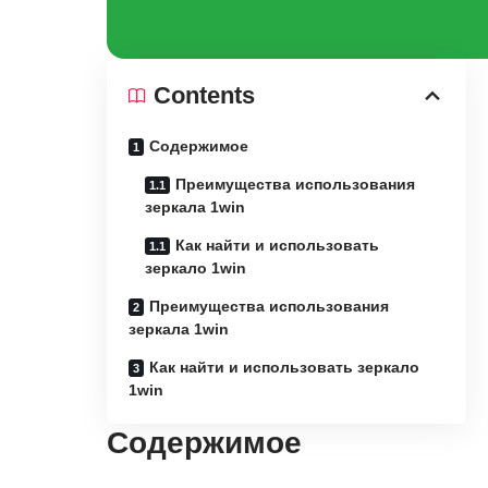
Contents
Содержимое
Преимущества использования
зеркала 1win
Как найти и использовать
зеркало 1win
Преимущества использования
зеркала 1win
Как найти и использовать зеркало
1win
Содержимое