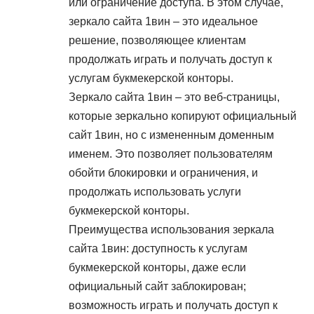
или ограничение доступа. В этом случае,
зеркало сайта 1вин – это идеальное
решение, позволяющее клиентам
продолжать играть и получать доступ к
услугам букмекерской конторы.
Зеркало сайта 1вин – это веб-страницы,
которые зеркально копируют официальный
сайт 1вин, но с измененным доменным
именем. Это позволяет пользователям
обойти блокировки и ограничения, и
продолжать использовать услуги
букмекерской конторы.
Преимущества использования зеркала
сайта 1вин: доступность к услугам
букмекерской конторы, даже если
официальный сайт заблокирован;
возможность играть и получать доступ к