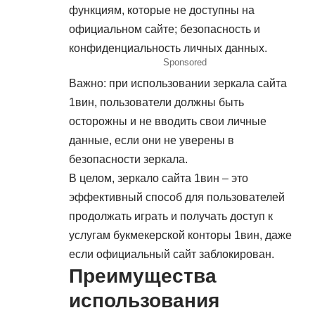
функциям, которые не доступны на
официальном сайте; безопасность и
конфиденциальность личных данных.
Sponsored
Важно: при использовании зеркала сайта
1вин, пользователи должны быть
осторожны и не вводить свои личные
данные, если они не уверены в
безопасности зеркала.
В целом, зеркало сайта 1вин – это
эффективный способ для пользователей
продолжать играть и получать доступ к
услугам букмекерской конторы 1вин, даже
если официальный сайт заблокирован.
Преимущества
использования