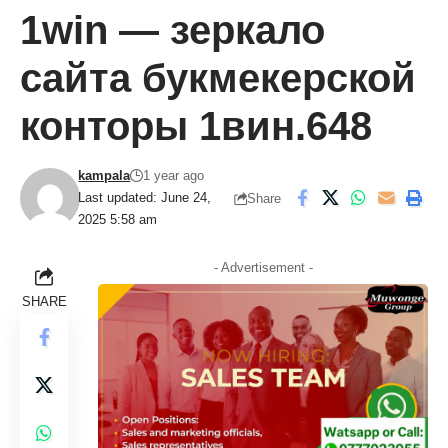
1win — зеркало
сайта букмекерской
конторы 1вин.648
kampala
1 year ago
Last updated: June 24,
Share
2025 5:58 am
- Advertisement -
SHARE