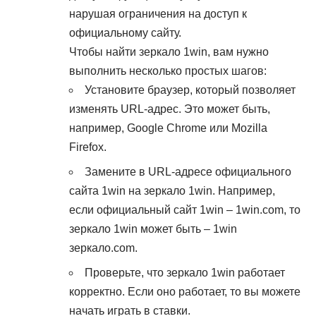
нарушая ограничения на доступ к
официальному сайту.
Чтобы найти зеркало 1win, вам нужно
выполнить несколько простых шагов:
Установите браузер, который позволяет
изменять URL-адрес. Это может быть,
например, Google Chrome или Mozilla
Firefox.
Замените в URL-адресе официального
сайта 1win на зеркало 1win. Например,
если официальный сайт 1win – 1win.com, то
зеркало 1win может быть – 1win
зеркало.com.
Проверьте, что зеркало 1win работает
корректно. Если оно работает, то вы можете
начать играть в ставки.